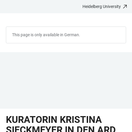
Heidelberg University
JUMP
OPEN
OPEN
ACCESSIBILITY
TO
MAIN
SEARCH
LINKS
MAIN
NAVIGATION
FORM
CONTENT
This page is only available in German.
KURATORIN KRISTINA
SIECKMEYER IN DEN ARD