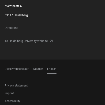
Marstallstr. 6
69117 Heidelberg
Directions
To Heidelberg University website
Diese Webseite auf
Deutsch
English
LANGUAGES
FOOTER
Privacy statement
LEGAL
Imprint
Accessibility