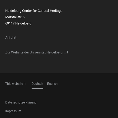
Heidelberg Center for Cultural Heritage
Marstallstr. 6
69117 Heidelberg
Anfahrt
Zur Website der Universität Heidelberg
This website in
Deutsch
English
SPRACHEN
FOOTER
Datenschutzerklärung
LEGAL
Impressum