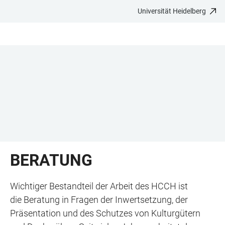
Universität Heidelberg
ZUM
HAUPTNAVIGATION
WEBSEITENSUCHE
LINKS
HAUPTINHALT
ÖFFNEN
ÖFFNEN
ZUR
BARRIEREFREIHEIT
BERATUNG
Wichtiger Bestandteil der Arbeit des HCCH ist
die Beratung in Fragen der Inwertsetzung, der
Präsentation und des Schutzes von Kulturgütern