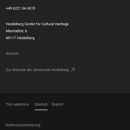
+49 6221 54-3615
Heidelberg Center for Cultural Heritage
Marstallstr. 6
69117 Heidelberg
Anfahrt
Zur Website der Universität Heidelberg
This website in
Deutsch
English
SPRACHEN
FOOTER
Datenschutzerklärung