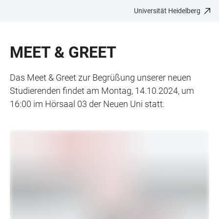
Universität Heidelberg
ZUM
HAUPTNAVIGATION
WEBSEITENSUCHE
LINKS
HAUPTINHALT
ÖFFNEN
ÖFFNEN
ZUR
MEET & GREET
BARRIEREFREIHEIT
Das Meet & Greet zur Begrüßung unserer neuen
Studierenden findet am Montag, 14.10.2024, um
16:00 im Hörsaal 03 der Neuen Uni statt.